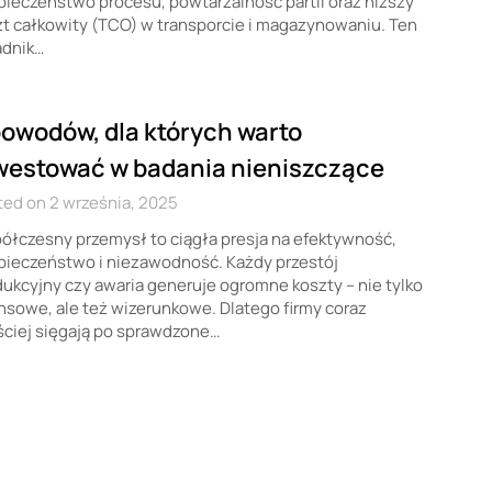
ieczeństwo procesu, powtarzalność partii oraz niższy
t całkowity (TCO) w transporcie i magazynowaniu. Ten
adnik…
powodów, dla których warto
westować w badania nieniszczące
ed on 2 września, 2025
łczesny przemysł to ciągła presja na efektywność,
pieczeństwo i niezawodność. Każdy przestój
ukcyjny czy awaria generuje ogromne koszty – nie tylko
nsowe, ale też wizerunkowe. Dlatego firmy coraz
ściej sięgają po sprawdzone…