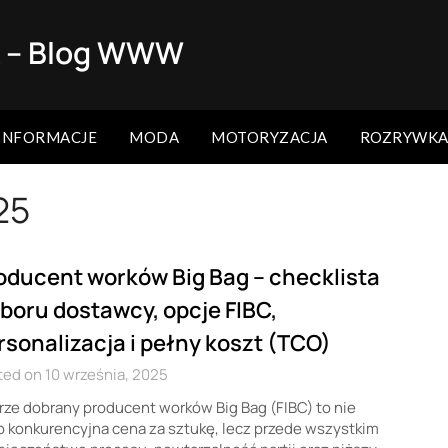
k – Blog WWW
INFORMACJE
MODA
MOTORYZACJA
ROZRYWK
25
oducent worków Big Bag – checklista
boru dostawcy, opcje FIBC,
rsonalizacja i pełny koszt (TCO)
ed on 10 września, 2025
ze dobrany producent worków Big Bag (FIBC) to nie
o konkurencyjna cena za sztukę, lecz przede wszystkim