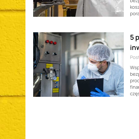
bezp
kosz
por
5 
in
Post
Wspó
bez
prod
fina
czę