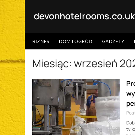
Skip
to
devonhotelrooms.co.u
content
BIZNES
DOM I OGRÓD
GADŻETY
Miesiąc:
wrzesień 20
Pr
wy
pe
Post
Dobr
tylk