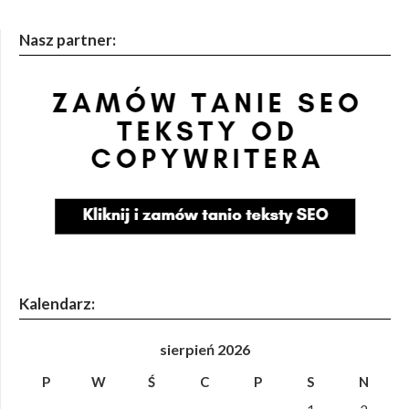
Nasz partner:
Kalendarz:
sierpień 2026
P
W
Ś
C
P
S
N